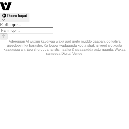
Dooro luqad
Fariin qor...
Adeeggan AI wuxuu kaydiyaa waxa aad qorto muddo gaaban, oo kaliya
ujeedooyinka barasho. Ka fogow wadaagida xogta shakhsiyeed iyo xogta
xasaasiga ah. Eeg
shuruudaha isticmaalka
&
siyaasadda asturnaanta
.
Waxaa
sameeya
Digital Venue
.