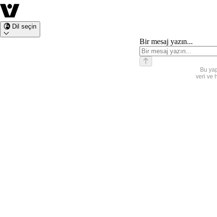
Dil seçin
Bir mesaj yazın...
Bu yap
veri ve 