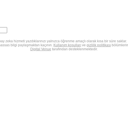
ay zeka hizmeti yazdıklarınızı yalnızca öğrenme amaçlı olarak kısa bir süre saklar. 
hassas bilgi paylaşmaktan kaçının.
Kullanım koşulları
ve
gizlilik politikası
bölümlerin
Digital Venue
tarafından desteklenmektedir.